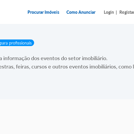
Procurar Imóveis
Como Anunciar
Login
|
Regista
para profissionais
a informação dos eventos do setor imobiliário.
ras, feiras, cursos e outros eventos imobiliários, como le