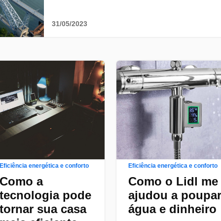
cidades e áreas rurais de Portugal, exige um uso
responsável do solo para um desenvolvimento
sustentável.
31/05/2023
Eficiência energética e conforto
Eficiência energética e conforto
Como a
Como o Lidl me
tecnologia pode
ajudou a poupa
tornar sua casa
água e dinheiro