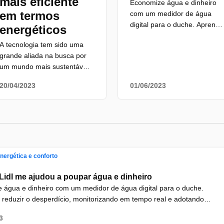
mais eficiente
Economize água e dinheiro
em termos
com um medidor de água
digital para o duche. Aprenda
energéticos
a reduzir o desperdício,
A tecnologia tem sido uma
monitorizando em tempo real
grande aliada na busca por
e adotando medidas práticas.
um mundo mais sustentável.
Poupe até 6.000 litros de
Em Portugal, país que
água e 16€ por mês. Seja
20/04/2023
01/06/2023
enfrenta desafios energéticos
consciente e faça a diferença
e ambientais, a utilização de
recursos tecnológicos pode
ser uma solução para tornar
as casas mais eficientes em
termos energéticos e, assim,
reduzir o desperdício de
energética e conforto
energia.
idl me ajudou a poupar água e dinheiro
 água e dinheiro com um medidor de água digital para o duche.
 reduzir o desperdício, monitorizando em tempo real e adotando
áticas. Poupe até 6.000 litros de água e 16€ por mês. Seja
3
 e faça a diferença