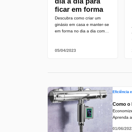
dia a dia para
ficar em forma
Descubra como criar um
ginásio em casa e manter-se
em forma no dia a dia com
exercícios simples, rotinas
diversificadas e dicas
criativas para uma vida
05/04/2023
saudável e ativa.
Eficiência 
Como o L
Economize
Aprenda a
medidas pr
01/06/202
consciente