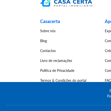
Casacerta
Apo
Sobre nós
Exp
Blog
Com
Contactos
Cré
Livro de reclamações
Com
Politica de Privacidade
Com
Termos & Condições do portal
FAQ
E
Pa
© Copyright 2023 | CASACERTA. All rights res