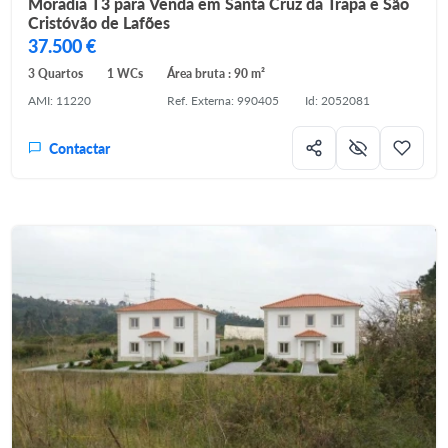
Moradia T3 para Venda em Santa Cruz da Trapa e São
Cristóvão de Lafões
37.500 €
3 Quartos
1 WCs
Área bruta : 90 m²
AMI: 11220
Ref. Externa: 990405
Id: 2052081
Contactar