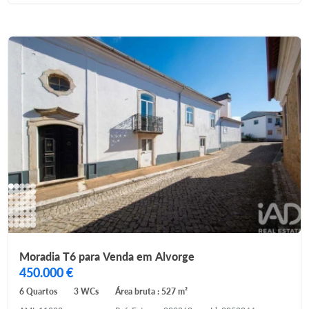
Moradia T6 para Venda em Alvorge
450.000 €
6 Quartos
3 WCs
Área bruta : 527 m²