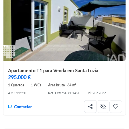
Apartamento T1 para Venda em Santa Luzia
295.000 €
1 Quartos
1 WCs
Área bruta : 64 m²
AMI: 11220
Ref. Externa: 801420
Id: 2052065
Contactar