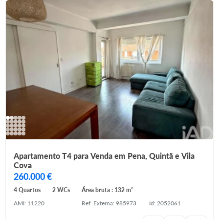
Apartamento T4 para Venda em Pena, Quintã e Vila
Cova
260.000 €
4 Quartos
2 WCs
Área bruta : 132 m²
AMI: 11220
Ref. Externa: 985973
Id: 2052061