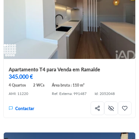
Apartamento T4 para Venda em Ramalde
345.000 €
4 Quartos
2 WCs
Área bruta : 110 m²
AMI: 11220
Ref. Externa: 991487
Id: 2052048
Contactar