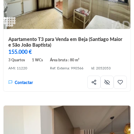
Apartamento T3 para Venda em Beja (Santiago Maior
e São João Baptista)
155.000 €
3 Quartos
1 WCs
Área bruta : 80 m²
AMI: 11220
Ref. Externa: 990566
Id: 2052053
Contactar