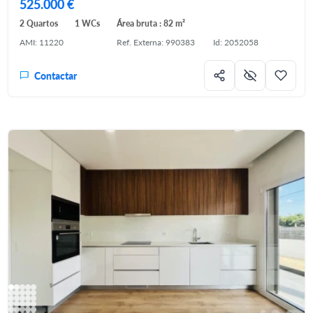
525.000 €
2 Quartos
1 WCs
Área bruta : 82 m²
AMI: 11220
Ref. Externa: 990383
Id: 2052058
Contactar