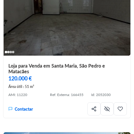
Loja para Venda em Santa Maria, São Pedro e
Matacães
120.000 €
Área útil : 51 m²
AMI: 11220
Ref. Externa: 166455
Id: 2052030
Contactar