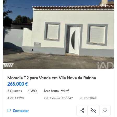
Moradia T2 para Venda em Vila Nova da Rainha
265.000 €
2 Quartos
1 WCs
Área bruta : 94 m²
AMI: 11220
Ref. Externa: 988647
Id: 2052049
Contactar