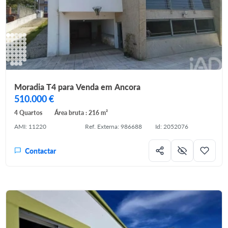
Moradia T4 para Venda em Ancora
510.000 €
4 Quartos
Área bruta : 216 m²
AMI: 11220
Ref. Externa: 986688
Id: 2052076
Contactar