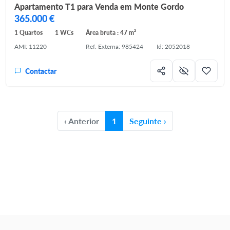
Apartamento T1 para Venda em Monte Gordo
365.000 €
1 Quartos
1 WCs
Área bruta : 47 m²
AMI: 11220
Ref. Externa: 985424
Id: 2052018
Contactar
‹
Anterior
1
Seguinte
›