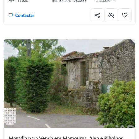
AMI: 11220
Ref. Externa: 983863
Id: 2052044
Contactar
Moradia para Venda em Mamouros, Alva e Ribolhos