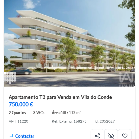
Apartamento T2 para Venda em Vila do Conde
750.000 €
2 Quartos
3 WCs
Área útil : 112 m²
AMI: 11220
Ref. Externa: 168273
Id: 2052027
Contactar