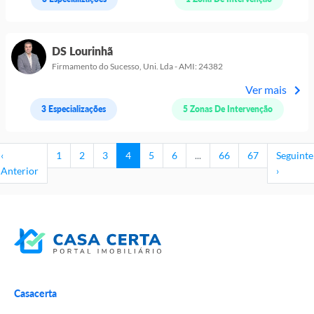
DS Lourinhã
Firmamento do Sucesso, Uni. Lda - AMI: 24382
Ver mais
3 Especializações
5 Zonas De Intervenção
‹
1
2
3
4
5
6
...
66
67
Seguinte
Anterior
›
Casacerta